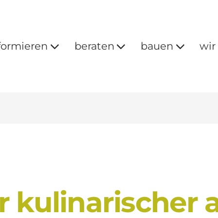
formieren
beraten
bauen
wir
 kulinarischer