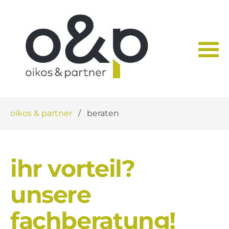
Navigation
oikos & partner
beraten
überspringen
ihr vorteil?
unsere
fachberatung!