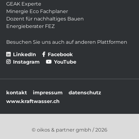
GEAK Experte
Minergie Eco Fachplaner
Dozent für nachhaltiges Bauen
Energieberater FEZ
Besuchen Sie uns auch auf anderen Plattformen
LinkedIn
Facebook
Instagram
YouTube
Navigation
kontakt
impressum
datenschutz
überspringen
www.kraftwasser.ch
© oikos & partner gmbh / 2026